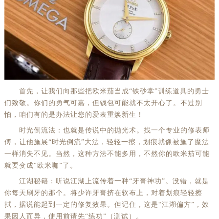
首先，让我们向那些把欧米茄当成“铁砂掌”训练道具的勇士
们致敬。你们的勇气可嘉，但钱包可能就不太开心了。不过别
怕，咱们有的是办法让您的爱表重焕新生！
时光倒流法：也就是传说中的抛光术。找一个专业的修表师
傅，让他施展“时光倒流”大法，轻轻一擦，划痕就像被施了魔法
一样消失不见。当然，这种方法不能多用，不然你的欧米茄可能
就要变成“欧米咖”了。
江湖秘籍：听说江湖上流传着一种“牙膏神功”。没错，就是
你每天刷牙的那个。将少许牙膏挤在软布上，对着划痕轻轻擦
拭，据说能起到一定的修复效果。但记住，这是“江湖偏方”，效
果因人而异，使用前请先“练功”（测试）。