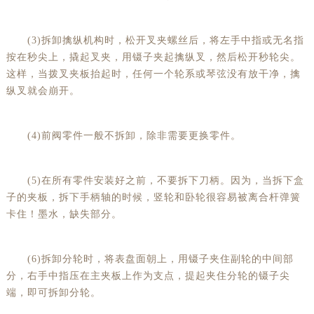
(3)拆卸擒纵机构时，松开叉夹螺丝后，将左手中指或无名指
按在秒尖上，撬起叉夹，用镊子夹起擒纵叉，然后松开秒轮尖。
这样，当拨叉夹板抬起时，任何一个轮系或琴弦没有放干净，擒
纵叉就会崩开。
(4)前阀零件一般不拆卸，除非需要更换零件。
(5)在所有零件安装好之前，不要拆下刀柄。因为，当拆下盒
子的夹板，拆下手柄轴的时候，竖轮和卧轮很容易被离合杆弹簧
卡住！墨水，缺失部分。
(6)拆卸分轮时，将表盘面朝上，用镊子夹住副轮的中间部
分，右手中指压在主夹板上作为支点，提起夹住分轮的镊子尖
端，即可拆卸分轮。