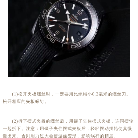
(1)松开夹板螺丝时，一定要用比螺帽小0.2毫米的螺丝刀。
松开相应的夹板螺钉。
(2)拆下摆式夹板的螺丝后，用镊子夹住摆式夹板，连同摆轮
一起拆下。注意：用镊子夹住摆式夹板后，轻轻摆动摆轮使其慢
慢出来。否则用力过大会使游丝变形，影响蜗杆的精度。