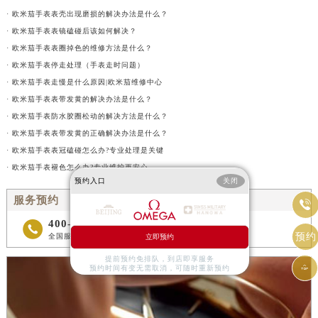
· 欧米茄手表表壳出现磨损的解决办法是什么？
· 欧米茄手表表镜磕碰后该如何解决？
· 欧米茄手表表圈掉色的维修方法是什么？
· 欧米茄手表停走处理（手表走时问题）
· 欧米茄手表走慢是什么原因|欧米茄维修中心
· 欧米茄手表表带发黄的解决办法是什么？
· 欧米茄手表防水胶圈松动的解决方法是什么？
· 欧米茄手表表带发黄的正确解决办法是什么？
· 欧米茄手表表冠磕碰怎么办?专业处理是关键
· 欧米茄手表褪色怎么办?专业维护更安心
预约入口
关闭
服务预约

400-877-2083

预约
全国服务预约热线
立即预约
提前预约免排队，到店即享服务

预约时间有变无需取消，可随时重新预约