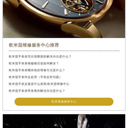
欧米茄维修服务中心推荐
欧米茄手表表壳出现磨损的解决办法是什么？
欧米茄手表表镜磕碰后该如何解决？
欧米茄手表表圈掉色的维修方法是什么？
欧米茄手表停走处理（手表走时问题）
欧米茄手表走慢是什么原因|欧米茄维修中心
欧米茄手表表带发黄的解决办法是什么？
联系维修服务中心