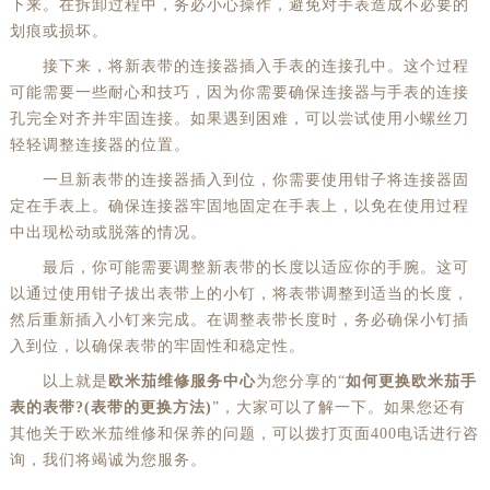
下来。在拆卸过程中，务必小心操作，避免对手表造成不必要的
划痕或损坏。
接下来，将新表带的连接器插入手表的连接孔中。这个过程
可能需要一些耐心和技巧，因为你需要确保连接器与手表的连接
孔完全对齐并牢固连接。如果遇到困难，可以尝试使用小螺丝刀
轻轻调整连接器的位置。
一旦新表带的连接器插入到位，你需要使用钳子将连接器固
定在手表上。确保连接器牢固地固定在手表上，以免在使用过程
中出现松动或脱落的情况。
最后，你可能需要调整新表带的长度以适应你的手腕。这可
以通过使用钳子拔出表带上的小钉，将表带调整到适当的长度，
然后重新插入小钉来完成。在调整表带长度时，务必确保小钉插
入到位，以确保表带的牢固性和稳定性。
以上就是
欧米茄维修服务中心
为您分享的“
如何更换欧米茄手
表的表带?(表带的更换方法)
”，大家可以了解一下。如果您还有
其他关于欧米茄维修和保养的问题，可以拨打页面400电话进行咨
询，我们将竭诚为您服务。