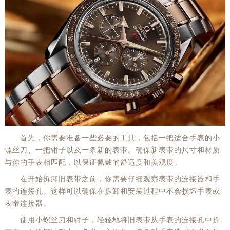
首先，你需要准备一些必要的工具，包括一把适合手表的小
螺丝刀、一把钳子以及一条新的表带。确保新表带的尺寸和材质
与你的手表相匹配，以保证佩戴的舒适度和美观度。
在开始拆卸旧表带之前，你需要仔细观察表带的连接器和手
表的连接孔。这样可以确保在拆卸和安装过程中不会损坏手表或
表带连接器。
使用小螺丝刀和钳子，轻轻地将旧表带从手表的连接孔中拆