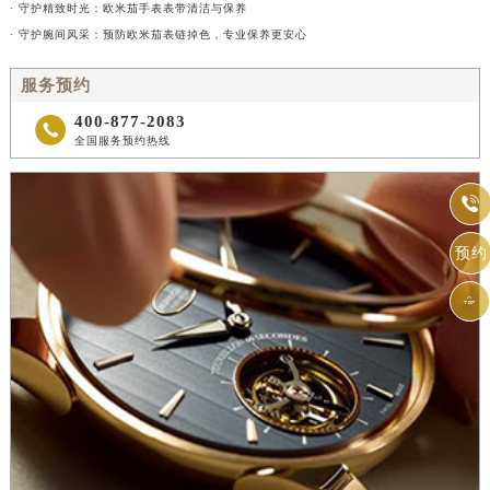
· 守护精致时光：欧米茄手表表带清洁与保养
· 守护腕间风采：预防欧米茄表链掉色，专业保养更安心
服务预约
400-877-2083

全国服务预约热线

预约
